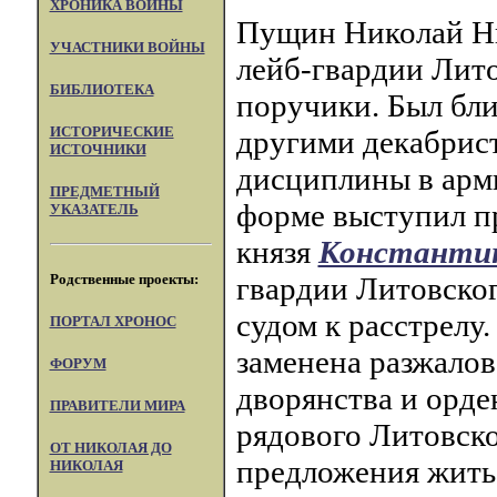
ХРОНИКА ВОЙНЫ
Пущин Николай Ни
УЧАСТНИКИ ВОЙНЫ
лейб-гвардии Литов
БИБЛИОТЕКА
поручики. Был бли
ИСТОРИЧЕСКИЕ
другими декабрис
ИСТОЧНИКИ
дисциплины в арми
ПРЕДМЕТНЫЙ
форме выступил п
УКАЗАТЕЛЬ
князя
Константин
Родственные проекты:
гвардии Литовског
судом к расстрелу.
ПОРТАЛ XPOHOC
заменена разжало
ФОРУМ
дворянства и орде
ПРАВИТЕЛИ МИРА
рядового Литовско
ОТ НИКОЛАЯ ДО
предложения жить
НИКОЛАЯ