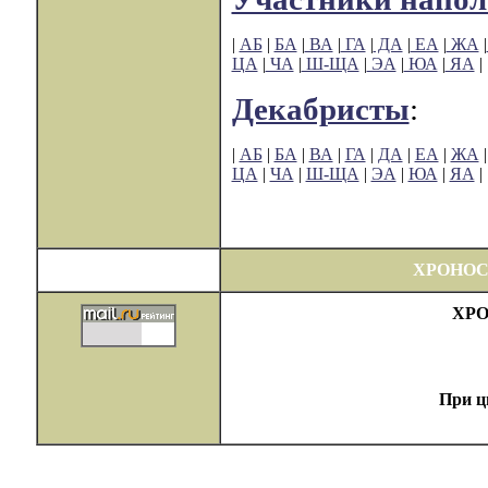
|
АБ
|
БА
|
ВА
|
ГА
|
ДА
|
ЕА
|
ЖА
|
ЦА
|
ЧА
|
Ш-ЩА
|
ЭА
|
ЮА
|
ЯА
|
Декабристы
:
|
АБ
|
БА
|
ВА
|
ГА
|
ДА
|
ЕА
|
ЖА
ЦА
|
ЧА
|
Ш-ЩА
|
ЭА
|
ЮА
|
ЯА
|
ХРОНОС
ХРОН
При ц