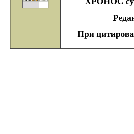
ХРОНОС суще
Реда
При цитирова