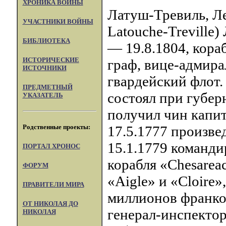
ХРОНИКА ВОЙНЫ
Латуш-Тревиль, Ле
УЧАСТНИКИ ВОЙНЫ
Latouche-Treville
БИБЛИОТЕКА
— 19.8.1804, кораб
ИСТОРИЧЕСКИЕ
граф, вице-адмирал
ИСТОЧНИКИ
гвардейский флот.
ПРЕДМЕТНЫЙ
состоял при губер
УКАЗАТЕЛЬ
получил чин капит
Родственные проекты:
17.5.1777 произве
15.1.1779 командир
ПОРТАЛ XPOHOC
корабля «Chesarea
ФОРУМ
«Aigle» и «Cloire
ПРАВИТЕЛИ МИРА
миллионов франко
ОТ НИКОЛАЯ ДО
генерал-инспектор
НИКОЛАЯ