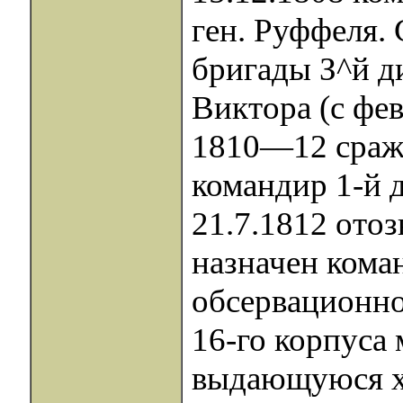
ген. Руффеля. 
бригады З^й д
Виктора (с фе
1810—12 сража
командир 1-й 
21.7.1812 отоз
назначен кома
обсервационно
16-го корпуса
выдающуюся хр