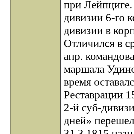
при Лейпциге.
дивизии 6-го к
дивизии в кор
Отличился в с
апр. командова
маршала Удино.
время оставал
Реставрации 1
2-й суб-дивиз
дней» перешел
31.3.1815 наз