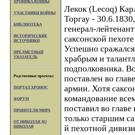
ХРОНИКА ВОЙНЫ
Лекок (Lecoq) Кар
УЧАСТНИКИ ВОЙНЫ
Торгау - 30.6.1830
БИБЛИОТЕКА
генерал-лейтенант 
ИСТОРИЧЕСКИЕ
саксонской пехоте
ИСТОЧНИКИ
Успешно сражался
ПРЕДМЕТНЫЙ
храбрым и талант
УКАЗАТЕЛЬ
подполковника. Во
Родственные проекты:
поставлен во глав
армии. Хотя саксо
ПОРТАЛ XPOHOC
командование все
ФОРУМ
поставил во главе 
ПРАВИТЕЛИ МИРА
только старшим са
ОТ НИКОЛАЯ ДО
й пехотной дивизи
НИКОЛАЯ