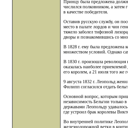
Принцу была предложена должнос
числился полковником, а затем 
в качестве победителя.
Оставив русскую службу, он пос
место в палате лордов и чин ге
тяжело заболел тифозной лихора
дворы и познакомившись со мног
В 1828 г. ему была предложена к
множеством условий. Однако сам
В 1830 г. произошла революция 
оказалась наиболее приемлемой 
его королем, а 21 июля того же 
9 августа 1832 г. Леопольд жен
Филипп согласился отдать бельг
Основной вопрос, которым приш
независимость Бельгии только в
державами Леопольду удавалось
где устроил брак королевы Вик
Во внутренней политике Леополь
железнодорожной ветки в конти