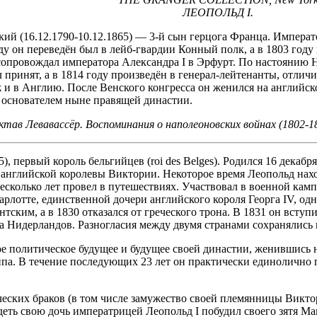
ЛЕОПОЛЬД I.
кий (16.12.1790-10.12.1865) — 3-й сын герцога Франца. Импера
ду он переведён был в лейб-гвардии Конный полк, а в 1803 году 
сопровождал императора Александра I в Эрфурт. По настоянию 
ыл принят, а в 1814 году произведён в генерал-лейтенанты, отл
и в Англию. После Венского конгресса он женился на английско
 основателем ныне правящей династии.
ав Левавассёр. Воспоминания о наполеоновских войнах (1802-181
5), первый король бельгийцев (roi des Belges). Родился 16 декаб
английской королевы Виктории. Некоторое время Леопольд наход
несколько лет провел в путешествиях. Участвовал в военной ка
рлотте, единственной дочери английского короля Георга IV, одн
нтским, а в 1830 отказался от греческого трона. В 1831 он всту
а Нидерландов. Разногласия между двумя странами сохранялись 
ое политическое будущее и будущее своей династии, женившись 
па. В течение последующих 23 лет он практически единолично 
ческих браков (в том числе замужество своей племянницы Викт
деть свою дочь императрицей Леопольд I побудил своего зятя Ма