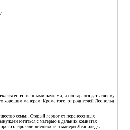
u/
екался естественными науками, и постарался дать своему
о хорошим манерам. Кроме того, от родителей Леопольд
мущество семьи. Старый герцог от перенесенных
вынужден ютиться с матерью в дальних комнатах
торого очаровали внешность и манеры Леопольда.