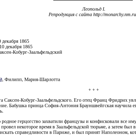
Леопольд I.
Репродукция с сайта http://monarchy.nm.r
0 декабря 1865
10 декабря 1865
аксен-Кобург-Заальфельдский
д
, Филипп, Мария-Шарлотта
+ + +
га Саксен-Кобург-Заальфельдского. Его отец Франц Фридрих увл
ание. Бабушка принца София-Антония Брауншвейгская научила ег
ь.
го родное герцогство захватили французы и конфисковали все и
 провел некоторое время в Заальфельдской тюрьме, а затем был 
искать справедливости в Париже, и был принят Наполеоном, ко