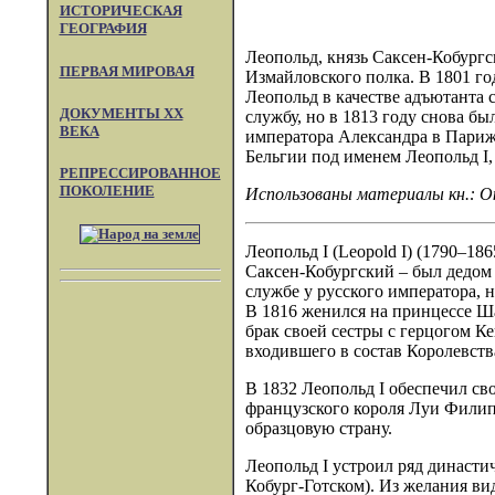
ИСТОРИЧЕСКАЯ
ГЕОГРАФИЯ
Леопольд, князь Саксен-Кобургс
ПЕРВАЯ МИРОВАЯ
Измайловского полка. В 1801 го
Леопольд в качестве адъютанта 
ДОКУМЕНТЫ XX
службу, но в 1813 году снова б
ВЕКА
императора Александра в Париж 
Бельгии под именем Леопольд I,
РЕПРЕССИРОВАННОЕ
ПОКОЛЕНИЕ
Использованы материалы кн.: Окт
Леопольд I (Leopold I) (1790–186
Саксен-Кобургский – был дедом 
службе у русского императора, 
В 1816 женился на принцессе Ша
брак своей сестры с герцогом Ке
входившего в состав Королевств
В 1832 Леопольд I обеспечил св
французского короля Луи Филип
образцовую страну.
Леопольд I устроил ряд династи
Кобург-Готском). Из желания ви