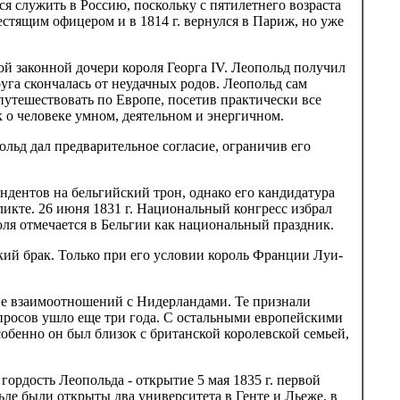
я служить в Россию, поскольку с пятилетнего возраста
стящим офицером и в 1814 г. вернулся в Париж, но уже
ой законной дочери короля Георга IV. Леопольд получил
уга скончалась от неудачных родов. Леопольд сам
путешествовать по Европе, посетив практически все
 о человеке умном, деятельном и энергичном.
ольд дал предварительное согласие, ограничив его
ндентов на бельгийский трон, однако его кандидатура
икте. 26 июня 1831 г. Национальный конгресс избрал
июля отмечается в Бельгии как национальный праздник.
кий брак. Только при его условии король Франции Луи-
ие взаимоотношений с Нидерландами. Те признали
опросов ушло еще три года. С остальными европейскими
бенно он был близок с британской королевской семьей,
рдость Леопольда - открытие 5 мая 1835 г. первой
е были открыты два университета в Генте и Льеже, в