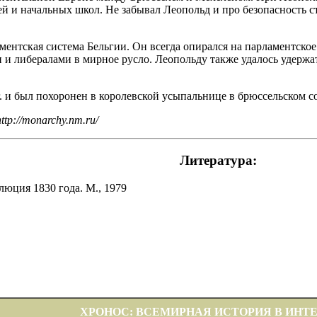
ей и начальных школ. Не забывал Леопольд и про безопасность 
ентская система Бельгии. Он всегда опирался на парламентско
 либералами в мирное русло. Леопольду также удалось удержат
г. и был похоронен в королевской усыпальнице в брюссельском 
tp://monarchy.nm.ru/
Литература:
люция 1830 года. М., 1979
ХРОНОС: ВСЕМИРНАЯ ИСТОРИЯ В ИНТ