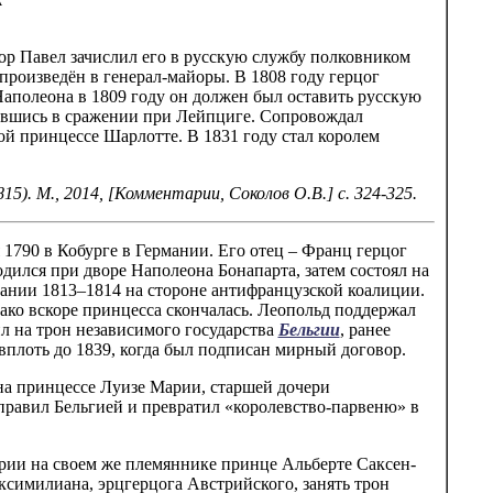
тор Павел зачислил его в русскую службу полковником
произведён в генерал-майоры. В 1808 году герцог
Наполеона в 1809 году он должен был оставить русскую
ичившись в сражении при Лейпциге. Сопровождал
й принцессе Шарлотте. В 1831 году стал королем
5). М., 2014, [Комментарии, Соколов О.В.] с. 324-325.
ря 1790 в Кобурге в Германии. Его отец – Франц герцог
ился при дворе Наполеона Бонапарта, затем состоял на
мпании 1813–1814 на стороне антифранцузской коалиции.
ако вскоре принцесса скончалась. Леопольд поддержал
пил на трон независимого государства
Бельгии
, ранее
вплоть до 1839, когда был подписан мирный договор.
на принцессе Луизе Марии, старшей дочери
правил Бельгией и превратил «королевство-парвеню» в
ории на своем же племяннике принце Альберте Саксен-
ксимилиана, эрцгерцога Австрийского, занять трон