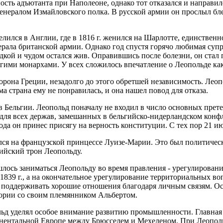
ть адъютанта при Наполеоне, однако тот отказался и направилс
генералом Измайловского полка. В русской армии он прослыл бле
елился в Англии, где в 1816 г. женился на Шарлотте, единственн
нерала британской армии. Однако год спустя горячо любимая супр
дкой и чудом остался жив. Оправившись после болезни, он стал 
ими монархами. У всех сложилось впечатление о Леопольде как
орона Греции, незадолго до этого обретшей независимость. Леоп
а страна ему не понравилась, и она нашел повод для отказа.
в Бельгии. Леопольд поначалу не входил в число основных прете
для всех держав, замешанных в бельгийско-нидерландском конфл
года он принес присягу на верность конституции. С тех пор 21 
ился на французской принцессе Луизе-Марии. Это был политичес
ийский трон Леопольду.
лось заниматься Леопольду во время правления - урегулирован
 1839 г., а на окончательное урегулирование территориальных в
 поддерживать хорошие отношения благодаря личным связям. Осо
тории со своим племянником Альбертом.
д уделял особое внимание развитию промышленности. Главная го
нентальной Европе между Брюсселем и Мехеленом. При Леопольд