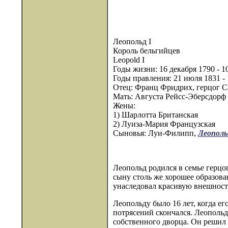
Леопольд I
Король бельгийцев
Leopold I
Годы жизни: 16 декабря 1790 - 1
Годы правления: 21 июля 1831 - 
Отец: Франц Фридрих, герцог С
Мать: Августа Рейсс-Эберсдорф
Жены:
1) Шарлотта Британская
2) Луиза-Мария Французская
Сыновья: Луи-Филипп,
Леополь
Леопольд родился в семье герцо
сыну столь же хорошее образов
унаследовал красивую внешност
Леопольду было 16 лет, когда е
потрясений скончался. Леопольд
собственного дворца. Он решил 