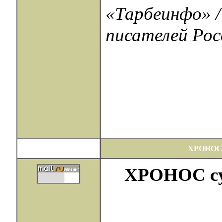
«Тарбеинфо» /
писателей Росс
ХРОНОС
ХРОНОС сущ