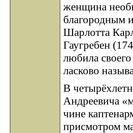
женщина необы
благородным и
Шарлотта Карл
Гаугребен (174
любила своего
ласково называ
В четырёхлетн
Андреевича «м
чине каптенар
присмотром ма