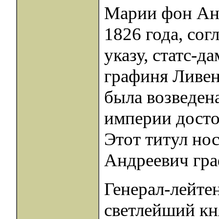
Марии фон Анре
1826 года, со
указу, статс-д
графиня Ливен
была возведен
империи досто
Этот титул но
Андреевич гра
Генерал-лейте
светлейший кн