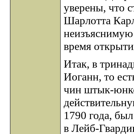
уверены, что с
Шарлотта Карл
неизъяснимую 
время открыти
Итак, в тринад
Иоганн, то ес
чин штык-юнке
действительну
1790 года, бы
в Лейб-Гварди