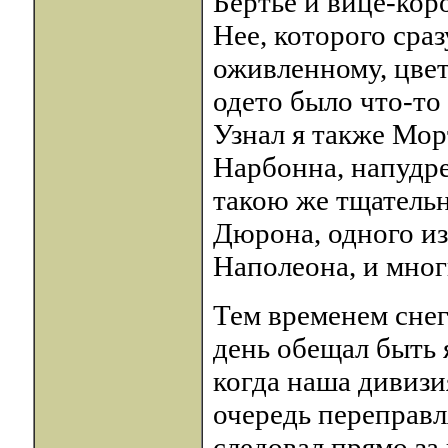
Бертье и вице-кор
Нее, которого сра
оживленному, цве
одето было что-то
Узнал я также Мор
Нарбонна, напудре
такою же тщательн
Дюрона, одного и
Наполеона, и мног
Тем временем снег
день обещал быть 
когда наша дивизи
очередь переправл
следовал прямо за