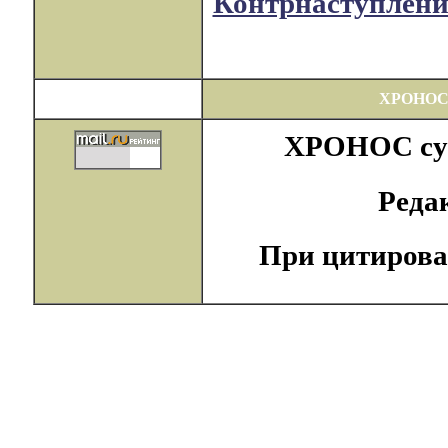
Контрнаступление
ХРОНОС
ХРОНОС суще
Реда
При цитирова