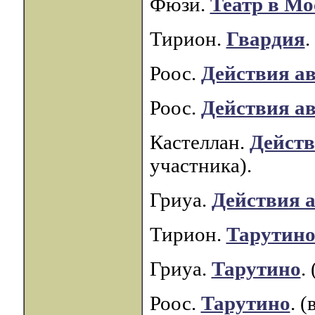
Фюзи.
Театр в Мо
Тирион.
Гвардия
.
Роос.
Действия а
Роос.
Действия а
Кастеллан.
Действ
участника).
Гриуа.
Действия 
Тирион.
Тарутин
Гриуа.
Тарутино
.
Роос.
Тарутино
. 