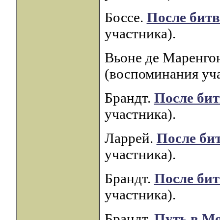
Боссе.
После бит
участника).
Вьоне де Маренго
(воспоминания уча
Брандт.
После би
участника).
Ларрей.
После би
участника).
Брандт.
После би
участника).
Брандт.
Путь в М