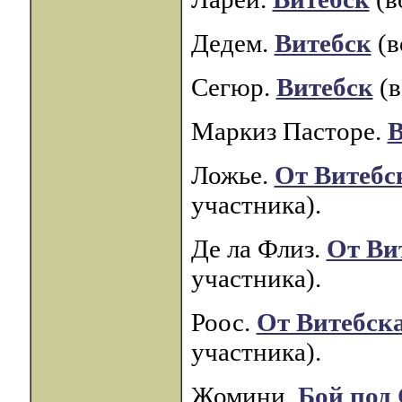
Дедем.
Витебск
(в
Сегюр.
Витебск
(в
Маркиз Пасторе.
В
Ложье.
От Витебс
участника).
Де ла Флиз.
От Ви
участника).
Роос.
От Витебск
участника).
Жомини.
Бой под