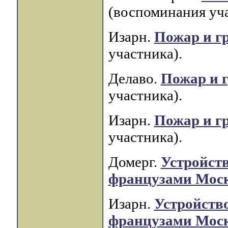
(воспоминания уча
Изарн.
Пожар и г
участника).
Делаво.
Пожар и 
участника).
Изарн.
Пожар и г
участника).
Домерг.
Устройст
французами Мос
Изарн.
Устройств
французами Мос