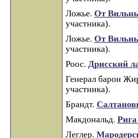
Ложье.
От Вильны
участника).
Ложье.
От Вильны
участника).
Роос.
Дрисский л
Генерал барон Жи
участника).
Брандт.
Салтанов
Макдональд.
Рига
Леглер.
Мародерс