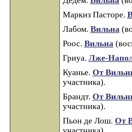
Дедем.
Вильна
(во
Маркиз Пасторе.
В
Лабом.
Вильна
(во
Роос.
Вильна
(вос
Гриуа.
Лже-Напо
Куанье.
От Вильн
участника).
Брандт.
От Вильн
участника).
Пьон де Лош.
От 
участника).