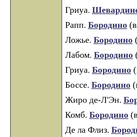
Гриуа.
Шевардинс
Рапп.
Бородино
(в
Ложье.
Бородино
(
Лабом.
Бородино
Гриуа.
Бородино
(
Боссе.
Бородино
(
Жиро де-Л'Эн.
Бо
Комб.
Бородино
(в
Де ла Флиз.
Бород