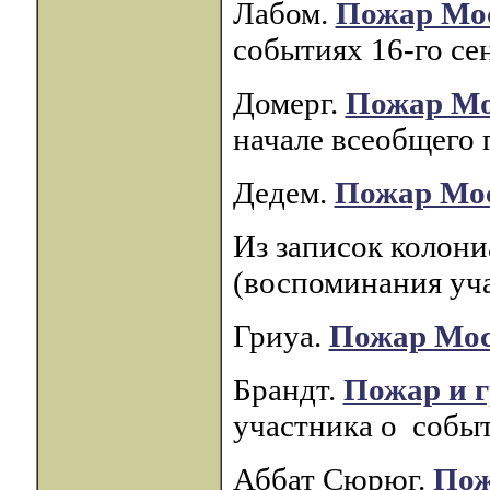
Лабом.
Пожар Мо
событиях 16-го сен
Домерг.
Пожар М
начале всеобщего 
Дедем.
Пожар Мо
Из записок колони
(воспоминания уча
Гриуа.
Пожар Мо
Брандт.
Пожар и 
участника о событ
Аббат Сюрюг.
Пож