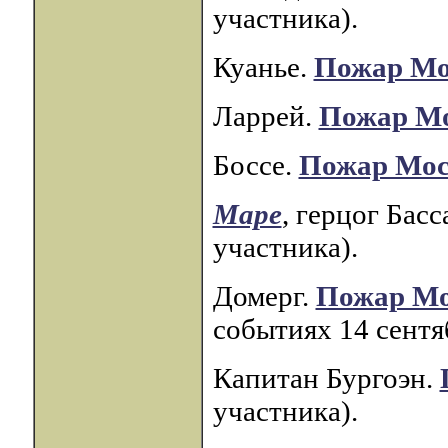
участника).
Куанье.
Пожар М
Ларрей.
Пожар М
Боссе.
Пожар Мо
Маре
, герцог Бас
участника).
Домерг.
Пожар М
событиях 14 сентяб
Капитан Бургоэн.
участника).