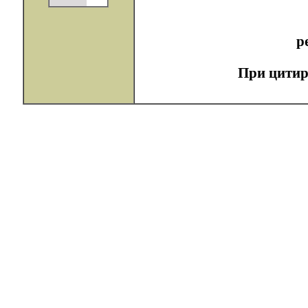
р
При цитир