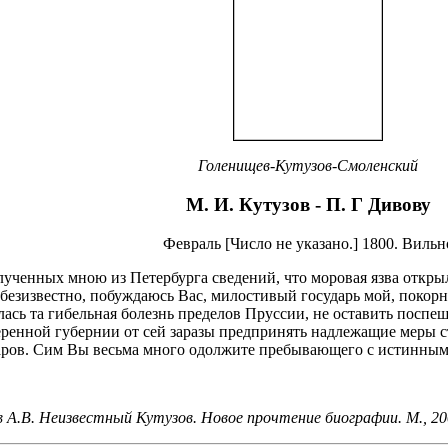
Голенищев-Кутузов-Смоленский
М. И. Кутузов - П. Г Дивову
Февраль [Число не указано.] 1800. Вильн
лученных мною из Петербурга сведений, что моровая язва откры
безизвестно, побуждаюсь Вас, милостивый государь мой, покорне
ась та гибельная болезнь пределов Пруссии, не оставить поспе
енной губернии от сей заразы предпринять надлежащие меры с
ров. Сим Вы весьма много одолжите пребывающего с истинным
 А.В. Неизвестный Кутузов. Новое прочтение биографии. М., 20