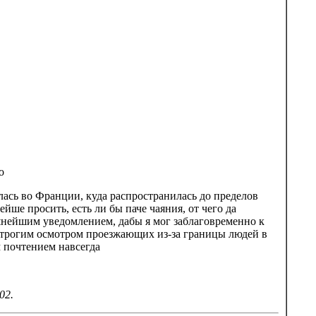
о
лась во Франции, куда распространилась до пределов
йше просить, есть ли бы паче чаяния, от чего да
шнейшим уведомлением, дабы я мог заблаговременно к
трогим осмотром проезжающих из-за границы людей в
 почтением навсегда
02.