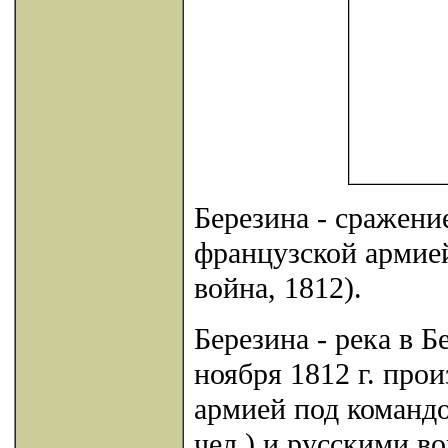
Березина - сражени
французской армие
война, 1812).
Березина - река в 
ноября 1812 г. пр
армией под командо
чел.) и русскими в