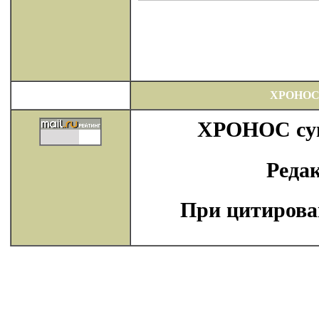
ХРОНОС
ХРОНОС суще
Реда
При цитирова