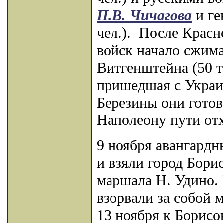
П.В. Чичагова
и ге
чел.). После Красн
войск начало сжима
Витгенштейна (50 ты
пришедшая с Украин
Березины они готов
Наполеону пути отх
9 ноября авангардн
и взяли город Бори
маршала Н. Удино. 
взорвали за собой м
13 ноября к Борисо