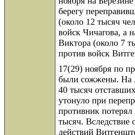
ноября на Березине
берегу переправив
(около 12 тысяч че
войск Чичагова, а н
Виктора (около 7 т
против войск Витг
17(29) ноября по п
были сожжены. На л
40 тысяч отставших
утонуло при перепр
противник потерял о
тысяч. Вследствие
действий Витгеншт