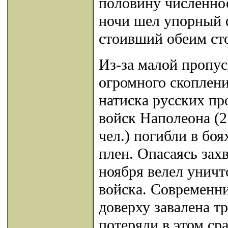
половину численнос
ночи шел упорный 
стоивший обеим ст
Из-за малой пропу
огромного скоплени
натиска русских пр
войск Наполеона (25
чел.) погибли в боя
плен. Опасаясь зах
ноября велел уничт
войска. Современни
доверху завалена т
потеряли в этом ср