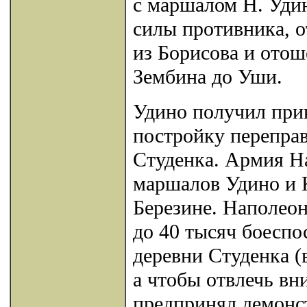
с маршалом Н. Удин
силы противника, о
из Борисова и отош
Зембина до Уши.
Удино получил прик
постройку переправ
Студенка. Армия Н
маршалов Удино и К
Березине. Наполеон
до 40 тысяч боеспо
деревни Студенка (
а чтобы отвлечь вн
предпринял демонс