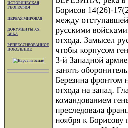
БЕРЕЗИНА, река в Б
ИСТОРИЧЕСКАЯ
Борисов 14(26)-17(
ГЕОГРАФИЯ
между отступавшей
ПЕРВАЯ МИРОВАЯ
русскими войсками
ДОКУМЕНТЫ XX
ВЕКА
отхода. Замысел ру
РЕПРЕССИРОВАННОЕ
чтобы корпусом ге
ПОКОЛЕНИЕ
3-й Западной арми
занять оборонител
Березина фронтом н
отхода на запад. Г
командованием ген
преследовала франц
ноября к Борисову 