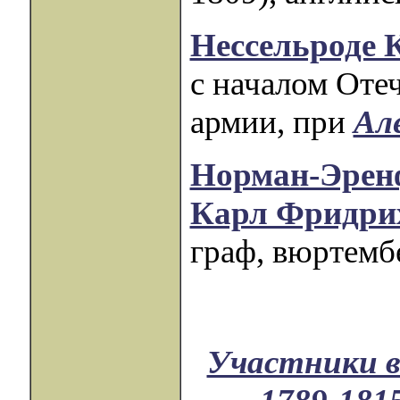
Нессельроде 
с началом Оте
армии, при
Але
Норман-Эренф
Карл Фридрих
граф, вюртемб
Участники в