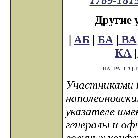
1789-1815
Другие 
|
АБ
|
БА
|
ВА
КА
|
|
ПА
|
РА
|
СА
|
Т
Участниками 
наполеоновских
указателе име
генералы и оф
военных конфл