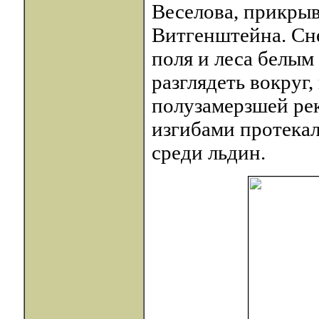
Веселова, прикрыв
Витгенштейна. Сне
поля и леса белым
разглядеть вокруг
полузамерзшей рек
изгибами протекал
среди льдин.