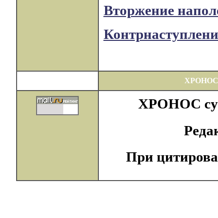
Вторжение наполе
Контрнаступление
ХРОНОС
ХРОНОС суще
Реда
При цитирова