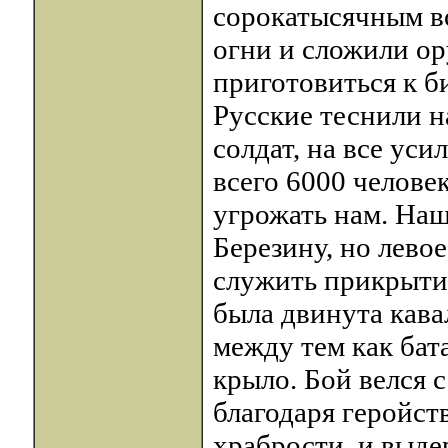
сорокатысячным в
огни и сложили о
приготовиться к б
Русские теснили н
солдат, на все ус
всего 6000 человек
угрожать нам. Наш
Березину, но левое
служить прикрытие
была двинута кава
между тем как бат
крыло. Бой велся 
благодаря геройст
храбрости, и выде